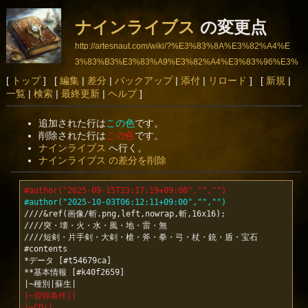
ナインライブス
の変更点
http://artesnaut.com/wiki/?%E3%83%8A%E3%82%A4%E
3%83%B3%E3%83%A9%E3%82%A4%E3%83%96%E3%
82%B9
[
トップ
] [
編集
|
差分
|
バックアップ
|
添付
|
リロード
] [
新規
|
一覧
|
検索
|
最終更新
|
ヘルプ
]
追加された行は
この色
です。
削除された行は
この色
です。
ナインライブス
へ行く。
ナインライブス の差分を削除
#author("2025-09-15T23:17:19+09:00","","")
#author("2025-10-03T06:12:11+09:00","","")
////&ref(画像/斬.png,left,nowrap,斬,16x16);

////突・壊・火・水・風・地・雷・無

////短剣・片手剣・大剣・槍・斧・拳・弓・杖・銃・盾・宝石

#contents

*データ [#t54679ca]

**基本情報 [#k40f2659]

|~習得条件||
|~CD||