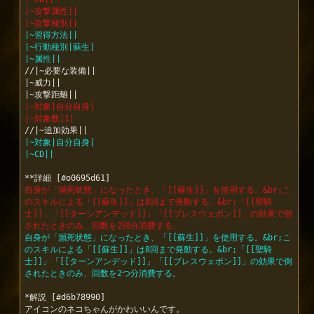
|~攻撃属性||
|~攻撃種別||
|~習得方法||
|~行動種別|蘇生|
|~属性||
//|~必要な装備||

|~威力||

|~対象|自分自身|
|~対象数|1|
|~対象|自分自身|
|~CD||
自身が「瀕死状態」になったとき、「[[蘇生]]」を使用する。&br;こ
のスキルによる「[[蘇生]]」は8回まで発動する。&br;「[[聖騎
士]]」「[[ターンアンデッド]]」「[[ブレスウェポン]]」の効果で倒
されたときのみ、回数を2回分消費する。
自身が「瀕死状態」になったとき、「[[蘇生]]」を使用する。&br;こ
のスキルによる「[[蘇生]]」は8回まで発動する。&br;「[[聖騎
士]]」「[[ターンアンデッド]]」「[[ブレスウェポン]]」の効果で倒
されたときのみ、回数を2つ分消費する。
*解説 [#d6b78990]

アイコンのネコちゃんがかわいいんです。
