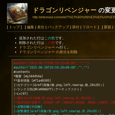
ドラゴンリベンジャー
の変
http://artesnaut.com/wiki/?%E3%83%89%E3%8
[
トップ
] [
編集
|
差分
|
バックアップ
|
添付
|
リロード
] [
新規
|
追加された行は
この色
です。
削除された行は
この色
です。
ドラゴンリベンジャー
へ行く。
ドラゴンリベンジャー の差分を削除
#author("2023-08-27T09:19:21+09:00","","")
#author("2025-06-28T19:59:28+09:00","","")
#contents

*概要 [#y344454a]

**基本情報 [#f1a40395]

|~カテゴリー|&ref(画像/槍.png,left,nowrap,槍,20x20);|

|~ランク|COLOR(#9966ff):アーティファクト|

|~属性|&ref(画像/突.png,left,nowrap,突,20x20);|
|~基本性能|攻撃力：650&br;HP：300&br;竜特攻：40&br;火耐性：1
|~攻撃距離|中距離|
|~攻撃属性|&ref(画像/突.png,left,nowrap,突,20x20);|