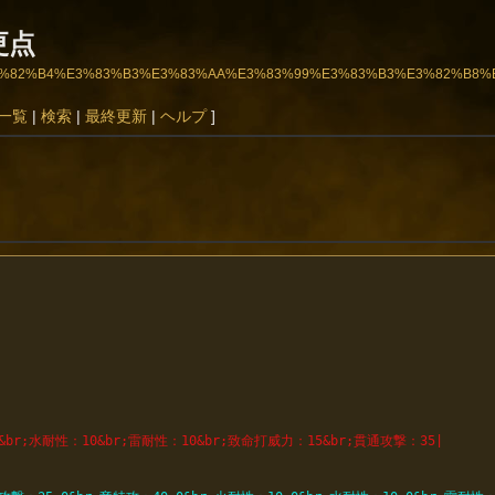
更点
3%A9%E3%82%B4%E3%83%B3%E3%83%AA%E3%83%99%E3%83%B3%E3%82%B
一覧
|
検索
|
最終更新
|
ヘルプ
]
0&br;水耐性：10&br;雷耐性：10&br;致命打威力：15&br;貫通攻撃：35|