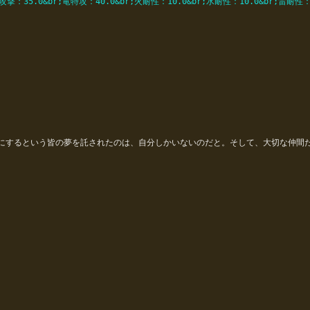
攻撃：35.0&br;竜特攻：40.0&br;火耐性：10.0&br;水耐性：10.0&br;雷耐性：