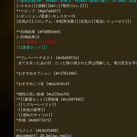
|~基本性能|HP：300&br;攻撃力：650&br;致命打威力：15.0&br;貫通
|~スキル|[[逆鱗]]&br;[[竜狩りLv.2]]|

**ドロップ [#ga7ada57]

|~ダンジョン/星座|~モンスター|h

|狂気の[[コロシアム・本戦準決勝]]|狂気の[[竜追いリューゼス]]|

**共鳴効果 [#fd085de0]

|[[[[豪運セット]]]]|
|[[豪運セット]]|
**フレーバーテキスト [#u9a50f2a]

 全てを失ったあの日、たった独り残された男は理解した。竜の至宝を手にするという皆の夢を託されたのは、自分しかいないのだと。そして、大切な仲間たちを殺した竜に復讐を果たせるのもまた、自分だけなのだと。

*おすすめオプション [#r278134b]

*おすすめ二つ名 [#pa24c6c4]

*相性の良い装備 [#u215ea7d]

**[[豪運セット]]用装備 [#vcb9f8d2]

-[[リズカーレベスト]]

-[[灰色の眼帯]]

-[[逆転のサイコロ]]

*所感 [#a9d732c5]

*コメント [#k3b35d00]

#pcomment(,20,below,reply)
