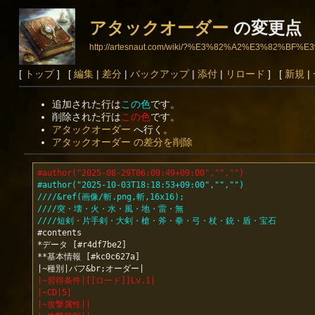
アタックオーダー
の変更点
http://artesnaut.com/wiki/?%E3%82%A2%E3%8
[
トップ
] [
編集
|
差分
|
バックアップ
|
添付
|
リロード
] [
新規
|
追加された行は
この色
です。
削除された行は
この色
です。
アタックオーダー
へ行く。
アタックオーダー の差分を削除
#author("2025-08-29T06:09:49+09:00","","")
#author("2025-10-03T18:18:53+09:00","","")
////&ref(画像/斬.png,斬,16x16);
////突・壊・火・水・風・地・雷・無
////短剣・片手剣・大剣・槍・斧・拳・弓・杖・銃・盾・宝石
#contents

*データ [#r4df7be2]

**基本情報 [#kc0c627a]

|~習得条件|[[ロード]]Lv.1|
|~CD|5|
|~攻撃属性||