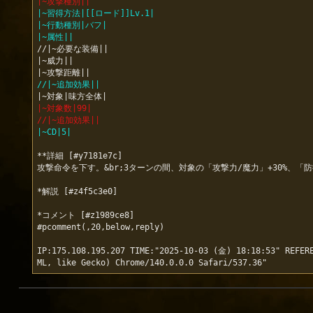
|~攻撃種別||
|~習得方法|[[ロード]]Lv.1|
|~行動種別|バフ|
|~属性||
//|~必要な装備||

|~威力||

//|~追加効果||
|~対象数|99|
//|~追加効果||
|~CD|5|
**詳細 [#y7181e7c]

攻撃命令を下す。&br;3ターンの間、対象の「攻撃力/魔力」+30%、「防御
*解説 [#z4f5c3e0]

*コメント [#z1989ce8]

#pcomment(,20,below,reply)

IP:175.108.195.207 TIME:"2025-10-03 (金) 18:18:53" REFERE