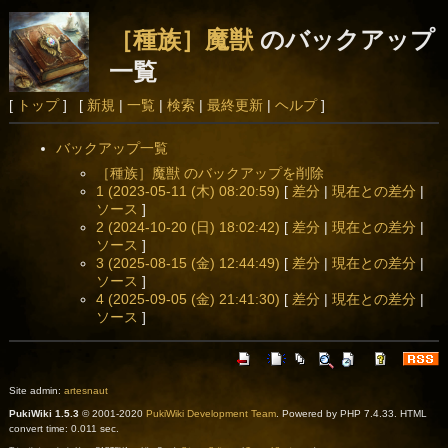
［種族］魔獣
のバックアップ
一覧
[
トップ
] [
新規
|
一覧
|
検索
|
最終更新
|
ヘルプ
]
バックアップ一覧
［種族］魔獣 のバックアップを削除
1 (2023-05-11 (木) 08:20:59)
[
差分
|
現在との差分
|
ソース
]
2 (2024-10-20 (日) 18:02:42)
[
差分
|
現在との差分
|
ソース
]
3 (2025-08-15 (金) 12:44:49)
[
差分
|
現在との差分
|
ソース
]
4 (2025-09-05 (金) 21:41:30)
[
差分
|
現在との差分
|
ソース
]
Site admin:
artesnaut
PukiWiki 1.5.3
© 2001-2020
PukiWiki Development Team
. Powered by PHP 7.4.33. HTML
convert time: 0.011 sec.