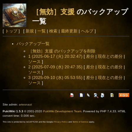
［無効］支援
のバックアップ
一覧
[
トップ
] [
新規
|
一覧
|
検索
|
最終更新
|
ヘルプ
]
バックアップ一覧
［無効］支援 のバックアップを削除
1 (2025-06-17 (火) 20:32:47)
[
差分
|
現在との差分
|
ソース
]
2 (2025-07-09 (水) 20:47:35)
[
差分
|
現在との差分
|
ソース
]
3 (2025-09-10 (水) 05:53:55)
[
差分
|
現在との差分
|
ソース
]
Site admin:
artesnaut
PukiWiki 1.5.3
© 2001-2020
PukiWiki Development Team
. Powered by PHP 7.4.33. HTML
convert time: 0.006 sec.
This site is protected by reCAPTCHA and the Google
Privacy Policy
and
Terms of Service
apply.