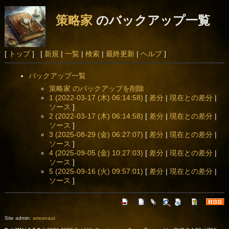
策略家
のバックアップ一覧
[
トップ
] [
新規
|
一覧
|
検索
|
最終更新
|
ヘルプ
]
バックアップ一覧
策略家 のバックアップを削除
1 (2022-03-17 (木) 06:14:58)
[
差分
|
現在との差分
|
ソース
]
2 (2022-03-17 (木) 06:14:58)
[
差分
|
現在との差分
|
ソース
]
3 (2025-08-29 (金) 06:27:07)
[
差分
|
現在との差分
|
ソース
]
4 (2025-09-05 (金) 10:27:03)
[
差分
|
現在との差分
|
ソース
]
5 (2025-09-16 (火) 09:57:01)
[
差分
|
現在との差分
|
ソース
]
Site admin:
artesnaut