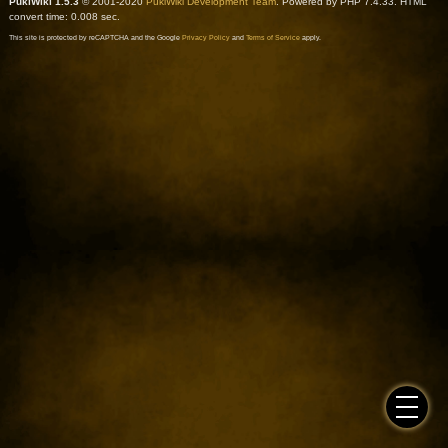
PukiWiki 1.5.3
© 2001-2020
PukiWiki Development Team
. Powered by PHP 7.4.33. HTML
convert time: 0.008 sec.
This site is protected by reCAPTCHA and the Google
Privacy Policy
and
Terms of Service
apply.