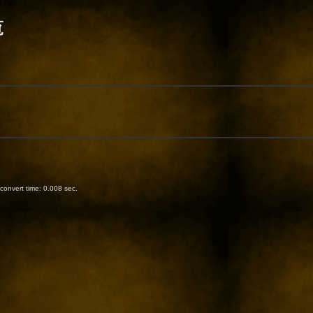
覧
onvert time: 0.008 sec.