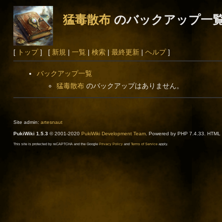
猛毒散布
のバックアップ一
[
トップ
] [
新規
|
一覧
|
検索
|
最終更新
|
ヘルプ
]
バックアップ一覧
猛毒散布
のバックアップはありません。
Site admin:
artesnaut
PukiWiki 1.5.3
© 2001-2020
PukiWiki Development Team
. Powered by PHP 7.4.33. HTML c
This site is protected by reCAPTCHA and the Google
Privacy Policy
and
Terms of Service
apply.