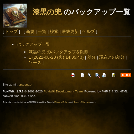
漆黒の兜
のバックアップ一覧
[
トップ
] [
新規
|
一覧
|
検索
|
最終更新
|
ヘルプ
]
バックアップ一覧
漆黒の兜 のバックアップを削除
1 (2022-08-23 (火) 14:35:43)
[
差分
|
現在との差分
|
ソース
]
Site admin:
artesnaut
PukiWiki 1.5.3
© 2001-2020
PukiWiki Development Team
. Powered by PHP 7.4.33. HTML
convert time: 0.007 sec.
This site is protected by reCAPTCHA and the Google
Privacy Policy
and
Terms of Service
apply.