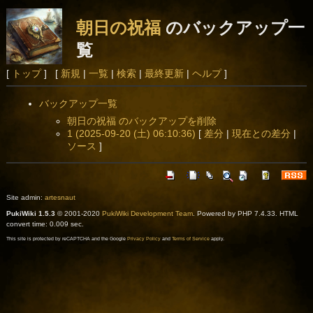
朝日の祝福
のバックアップ一
覧
[
トップ
] [
新規
|
一覧
|
検索
|
最終更新
|
ヘルプ
]
バックアップ一覧
朝日の祝福 のバックアップを削除
1 (2025-09-20 (土) 06:10:36)
[
差分
|
現在との差分
|
ソース
]
Site admin:
artesnaut
PukiWiki 1.5.3
© 2001-2020
PukiWiki Development Team
. Powered by PHP 7.4.33. HTML
convert time: 0.009 sec.
This site is protected by reCAPTCHA and the Google
Privacy Policy
and
Terms of Service
apply.