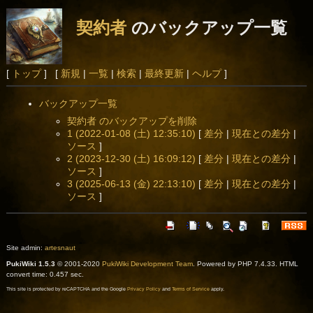
契約者
のバックアップ一覧
[
トップ
] [
新規
|
一覧
|
検索
|
最終更新
|
ヘルプ
]
バックアップ一覧
契約者 のバックアップを削除
1 (2022-01-08 (土) 12:35:10)
[
差分
|
現在との差分
|
ソース
]
2 (2023-12-30 (土) 16:09:12)
[
差分
|
現在との差分
|
ソース
]
3 (2025-06-13 (金) 22:13:10)
[
差分
|
現在との差分
|
ソース
]
Site admin:
artesnaut
PukiWiki 1.5.3
© 2001-2020
PukiWiki Development Team
. Powered by PHP 7.4.33. HTML
convert time: 0.457 sec.
This site is protected by reCAPTCHA and the Google
Privacy Policy
and
Terms of Service
apply.