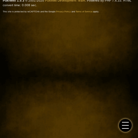
PukiWiki 1.5.3
© 2001-2020
PukiWiki Development Team
. Powered by PHP 7.4.33. HTML
convert time: 0.008 sec.
This site is protected by reCAPTCHA and the Google
Privacy Policy
and
Terms of Service
apply.