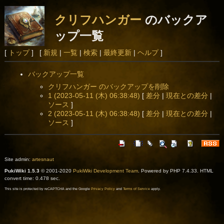
クリフハンガー
のバックア
ップ一覧
[
トップ
] [
新規
|
一覧
|
検索
|
最終更新
|
ヘルプ
]
バックアップ一覧
クリフハンガー のバックアップを削除
1 (2023-05-11 (木) 06:38:48)
[
差分
|
現在との差分
|
ソース
]
2 (2023-05-11 (木) 06:38:48)
[
差分
|
現在との差分
|
ソース
]
Site admin:
artesnaut
PukiWiki 1.5.3
© 2001-2020
PukiWiki Development Team
. Powered by PHP 7.4.33. HTML
convert time: 0.478 sec.
This site is protected by reCAPTCHA and the Google
Privacy Policy
and
Terms of Service
apply.