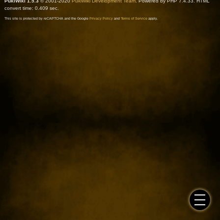
PukiWiki 1.5.3
© 2001-2020
PukiWiki Development Team
. Powered by PHP 7.4.33. HTML
convert time: 0.409 sec.
This site is protected by reCAPTCHA and the Google
Privacy Policy
and
Terms of Service
apply.