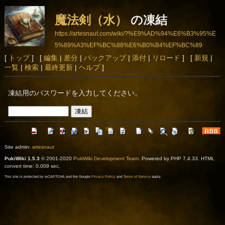
魔法剣（水）
の凍結
https://artesnaut.com/wiki/?%E9%AD%94%E6%B3%95%E
5%89%A3%EF%BC%88%E6%B0%B4%EF%BC%89
[
トップ
] [
編集
|
差分
|
バックアップ
|
添付
|
リロード
] [
新規
|
一覧
|
検索
|
最終更新
|
ヘルプ
]
凍結用のパスワードを入力してください。
Site admin:
artesnaut
PukiWiki 1.5.3
© 2001-2020
PukiWiki Development Team
. Powered by PHP 7.4.33. HTML
convert time: 0.009 sec.
This site is protected by reCAPTCHA and the Google
Privacy Policy
and
Terms of Service
apply.