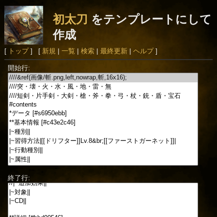
初太刀
をテンプレートにして
作成
[
トップ
] [
新規
|
一覧
|
検索
|
最終更新
|
ヘルプ
]
開始行:
終了行: