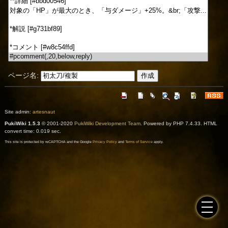
ページ名:
Site admin:
artesnaut
PukiWiki 1.5.3
© 2001-2020
PukiWiki Development Team
. Powered by PHP 7.4.33. HTML
convert time: 0.019 sec.
This site is protected by reCAPTCHA and the Google
Privacy Policy
and
Terms of Service
apply.