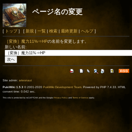
ページ名の変更
[
トップ
] [
新規
|
一覧
|
検索
|
最終更新
|
ヘルプ
]
［変換］魔力11%⇒HP
の名前を変更します。
新しい名前:
Site admin:
artesnaut
PukiWiki 1.5.3
© 2001-2020
PukiWiki Development Team
. Powered by PHP 7.4.33. HTML
convert time: 0.042 sec.
This site is protected by reCAPTCHA and the Google
Privacy Policy
and
Terms of Service
apply.