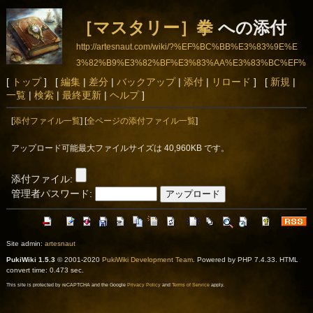
［マスタリー］拳
への添付
http://artesnaut.com/wiki/?%EF%BC%BB%E3%83%9E%E
3%82%B9%E3%82%BF%E3%83%AA%E3%83%BC%EF%
BC%BD%E6%8B%B3
[
トップ
] [
編集
|
差分
|
バックアップ
|
添付
|
リロード
] [
新規
|
一覧
|
検索
|
最終更新
|
ヘルプ
]
[
添付ファイル一覧
] [
全ページの添付ファイル一覧
]
アップロード可能最大ファイルサイズは 40,960KB です。
添付ファイル:
管理者パスワード:
Site admin:
artesnaut
PukiWiki 1.5.3
© 2001-2020
PukiWiki Development Team
. Powered by PHP 7.4.33. HTML
convert time: 0.473 sec.
This site is protected by reCAPTCHA and the Google
Privacy Policy
and
Terms of Service
apply.