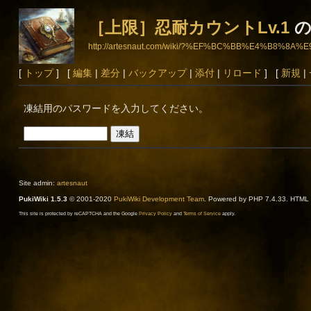
［上限］忍耐カウントLv.1
の
http://artesnaut.com/wiki/?%EF%BC%BB%E4%B
[
トップ
] [
編集
|
差分
|
バックアップ
|
添付
|
リロード
] [
新規
|
凍結用のパスワードを入力してください。
Site admin:
artesnaut
PukiWiki 1.5.3
© 2001-2020
PukiWiki Development Team
. Powered by PHP 7.4.33. HTML c
This site is protected by reCAPTCHA and the Google
Privacy Policy
and
Terms of Service
apply.