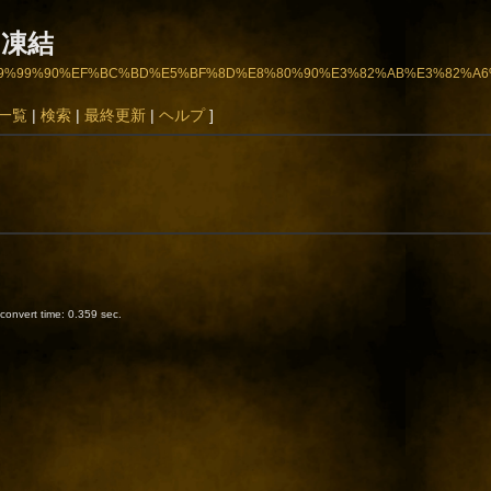
凍結
8%8A%E9%99%90%EF%BC%BD%E5%BF%8D%E8%80%90%E3%82%AB%E3%82%A
一覧
|
検索
|
最終更新
|
ヘルプ
]
onvert time: 0.359 sec.