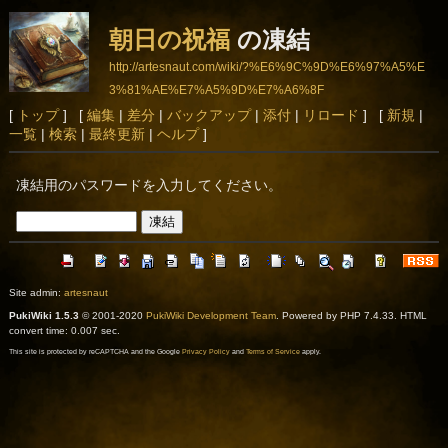
朝日の祝福
の凍結
http://artesnaut.com/wiki/?%E6%9C%9D%E6%97%A5%E
3%81%AE%E7%A5%9D%E7%A6%8F
[
トップ
] [
編集
|
差分
|
バックアップ
|
添付
|
リロード
] [
新規
|
一覧
|
検索
|
最終更新
|
ヘルプ
]
凍結用のパスワードを入力してください。
Site admin:
artesnaut
PukiWiki 1.5.3
© 2001-2020
PukiWiki Development Team
. Powered by PHP 7.4.33. HTML
convert time: 0.007 sec.
This site is protected by reCAPTCHA and the Google
Privacy Policy
and
Terms of Service
apply.