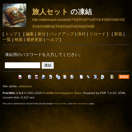
旅人セット
の凍結
http://artesnaut.com/wiki/?%E6%97%85%E4%BA%BA%E
3%82%BB%E3%83%83%E3%83%88
[
トップ
] [
編集
|
差分
|
バックアップ
|
添付
|
リロード
] [
新規
|
一覧
|
検索
|
最終更新
|
ヘルプ
]
凍結用のパスワードを入力してください。
Site admin:
artesnaut
PukiWiki 1.5.3
© 2001-2020
PukiWiki Development Team
. Powered by PHP 7.4.33. HTML
convert time: 0.312 sec.
This site is protected by reCAPTCHA and the Google
Privacy Policy
and
Terms of Service
apply.