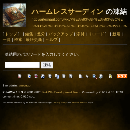
ハームレスサーディン
の凍結
http://artesnaut.com/wiki/?%E3%83%8F%E3%83%BC%E
3%83%A0%E3%83%AC%E3%82%B9%E3%82%B5%E3%
83%BC%E3%83%87%E3%82%A3%E3%83%B3
[
トップ
] [
編集
|
差分
|
バックアップ
|
添付
|
リロード
] [
新規
|
一覧
|
検索
|
最終更新
|
ヘルプ
]
凍結用のパスワードを入力してください。
Site admin:
artesnaut
PukiWiki 1.5.3
© 2001-2020
PukiWiki Development Team
. Powered by PHP 7.4.33. HTML
convert time: 0.010 sec.
This site is protected by reCAPTCHA and the Google
Privacy Policy
and
Terms of Service
apply.