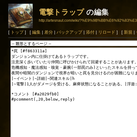
電撃トラップ
の編集
http://artesnaut.com/wiki/?%E9%9B%BB%E6%92%
[
トップ
] [
編集
|
差分
|
バックアップ
|
添付
|
リロード
] [
新規
|