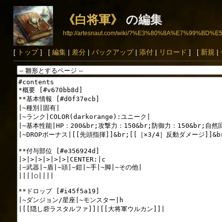
《白将軍》
の編集
http://artesnaut.com/wiki/?%E3%80%8A%E7%99%
[
トップ
] [
編集
|
差分
|
バックアップ
|
添付
|
リロード
] [
新規
|