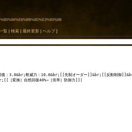
BD%E5%B0%86%E8%BB%8D%E3%80%8B
一覧
|
検索
|
最終更新
|
ヘルプ
]