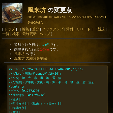
風来坊
の変更点
http://artesnaut.com/wiki/?%E9%A2%A8%E6%9D%A5%E
5%9D%8A
[
トップ
] [
編集
|
差分
|
バックアップ
|
添付
|
リロード
] [
新規
|
一覧
|
検索
|
最終更新
|
ヘルプ
]
追加された行は
この色
です。
削除された行は
この色
です。
風来坊
へ行く。
風来坊 の差分を削除
#author("2025-09-21T11:44:10+09:00","","")
////&ref(画像/斬.png,斬,16x16);
////突・壊・火・水・風・地・雷・無
////短剣・片手剣・大剣・槍・斧・拳・弓・杖・銃・盾・宝石
#contents
*データ [#i777a726]
**基本情報 [#e12fb21e]
|~種別||
|~習得方法|[[《風来+》>《風来》]]|
|~行動種別||
|~属性||