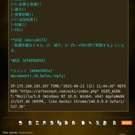
//|~必要な装備||
|~威力||
|~攻撃距離||
//|~追加効果||
|~対象||
|~CD||
**詳細 [#acca8173]
「風属性魔法スキル」の「威力」が-25～+50の間で変動するようにな
る。
*解説 [#f809b850]
*コメント [#k8e5002e]
#pcomment(,20,below,reply)
IP:175.108.195.207 TIME:"2025-09-21 (日) 11:44:10" REFE
RER:"https://artesnaut.com/wiki/index.php" USER_AGEN
T:"Mozilla/5.0 (Windows NT 10.0; Win64; x64) AppleWebK
it/537.36 (KHTML, like Gecko) Chrome/140.0.0.0 Safari/
Site admin:
artesnaut