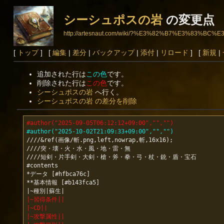
シーシュポスの岩
の変更点
http://artesnaut.com/wiki/?%E3%82%B7%E3%8
[
トップ
] [
編集
|
差分
|
バックアップ
|
添付
|
リロード
] [
新規
|
追加された行は
この色
です。
削除された行は
この色
です。
シーシュポスの岩
へ行く。
シーシュポスの岩 の差分を削除
#author("2025-09-05T06:12:12+09:00","","")
#author("2025-10-02T21:09:33+09:00","","")
////&ref(画像/斬.png,left,nowrap,斬,16x16);

////突・壊・火・水・風・地・雷・無

////短剣・片手剣・大剣・槍・斧・拳・弓・杖・銃・盾・宝石

#contents

*データ [#hfbca76c]

**基本情報 [#b143fca5]

|~習得条件||
|~CD||
|~攻撃属性||