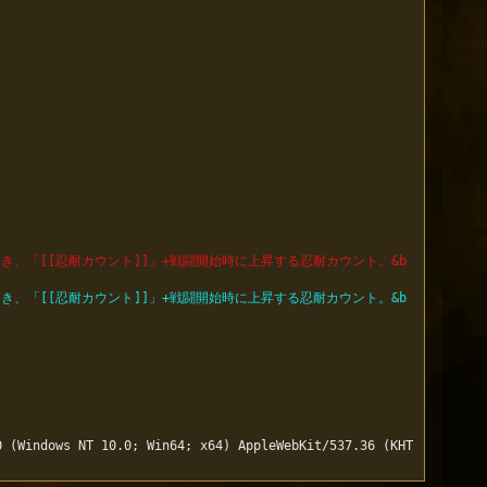
とき、「[[忍耐カウント]]」+戦闘開始時に上昇する忍耐カウント。&b
とき、「[[忍耐カウント]]」+戦闘開始時に上昇する忍耐カウント。&b
0 (Windows NT 10.0; Win64; x64) AppleWebKit/537.36 (KHT