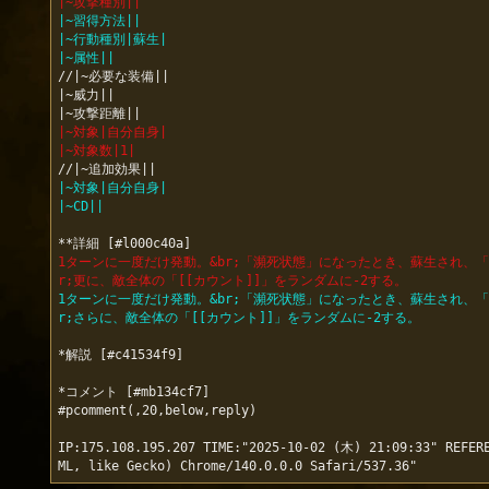
|~攻撃種別||
|~習得方法||
|~行動種別|蘇生|
|~属性||
//|~必要な装備||

|~威力||

|~対象|自分自身|
|~対象数|1|
|~対象|自分自身|
|~CD||
1ターンに一度だけ発動。&br;「瀕死状態」になったとき、蘇生され、「H
r;更に、敵全体の「[[カウント]]」をランダムに-2する。
1ターンに一度だけ発動。&br;「瀕死状態」になったとき、蘇生され、「H
r;さらに、敵全体の「[[カウント]]」をランダムに-2する。
*解説 [#c41534f9]

*コメント [#mb134cf7]

#pcomment(,20,below,reply)

IP:175.108.195.207 TIME:"2025-10-02 (木) 21:09:33" REFERE