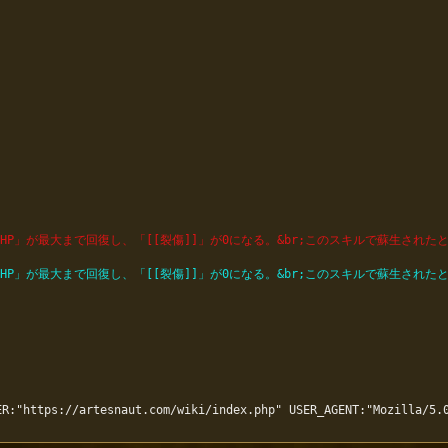
P」が最大まで回復し、「[[裂傷]]」が0になる。&br;このスキルで蘇生された
P」が最大まで回復し、「[[裂傷]]」が0になる。&br;このスキルで蘇生された
R:"https://artesnaut.com/wiki/index.php" USER_AGENT:"Mozilla/5.