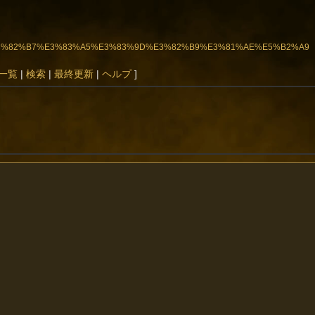
3%BC%E3%82%B7%E3%83%A5%E3%83%9D%E3%82%B9%E3%81%AE%E5%B2%A9
一覧
|
検索
|
最終更新
|
ヘルプ
]