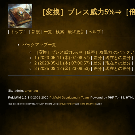
［変換］ブレス威力5%⇒［
[
トップ
] [
新規
|
一覧
|
検索
|
最終更新
|
ヘルプ
]
バックアップ一覧
［変換］ブレス威力5%⇒［倍率］攻撃力 のバック
1 (2023-05-11 (木) 07:06:57)
[
差分
|
現在との差分
|
2 (2023-05-11 (木) 07:06:57)
[
差分
|
現在との差分
|
3 (2025-09-12 (金) 23:08:53)
[
差分
|
現在との差分
|
Site admin:
artesnaut
PukiWiki 1.5.3
© 2001-2020
PukiWiki Development Team
. Powered by PHP 7.4.33. HTML c
This site is protected by reCAPTCHA and the Google
Privacy Policy
and
Terms of Service
apply.