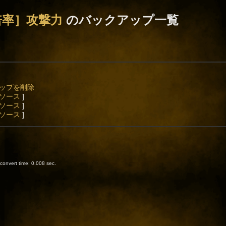
倍率］攻撃力
のバックアップ一覧
アップを削除
ソース
]
ソース
]
ソース
]
onvert time: 0.008 sec.