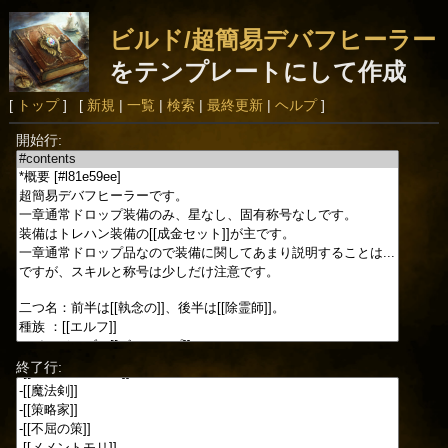
ビルド/超簡易デバフヒーラー
をテンプレートにして作成
[
トップ
] [
新規
|
一覧
|
検索
|
最終更新
|
ヘルプ
]
開始行:
終了行: