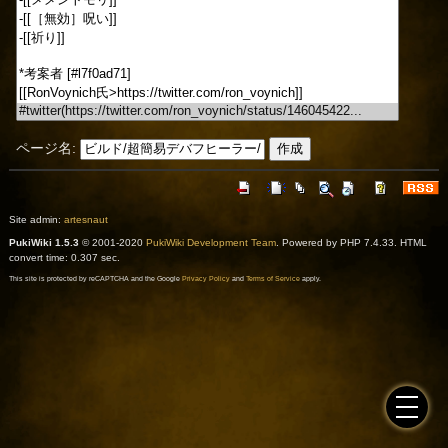
ページ名:
Site admin:
artesnaut
PukiWiki 1.5.3
© 2001-2020
PukiWiki Development Team
. Powered by PHP 7.4.33. HTML
convert time: 0.307 sec.
This site is protected by reCAPTCHA and the Google
Privacy Policy
and
Terms of Service
apply.