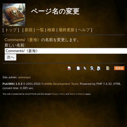
ページ名の変更
[
トップ
] [
新規
|
一覧
|
検索
|
最終更新
|
ヘルプ
]
Comments/《蒼海》
の名前を変更します。
新しい名前:
Site admin:
artesnaut
PukiWiki 1.5.3
© 2001-2020
PukiWiki Development Team
. Powered by PHP 7.4.33. HTML
convert time: 0.385 sec.
This site is protected by reCAPTCHA and the Google
Privacy Policy
and
Terms of Service
apply.