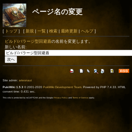
ページ名の変更
[
トップ
] [
新規
|
一覧
|
検索
|
最終更新
|
ヘルプ
]
ビルド/バラージ型回避盾
の名前を変更します。
新しい名前:
Site admin:
artesnaut
PukiWiki 1.5.3
© 2001-2020
PukiWiki Development Team
. Powered by PHP 7.4.33. HTML
convert time: 0.431 sec.
This site is protected by reCAPTCHA and the Google
Privacy Policy
and
Terms of Service
apply.