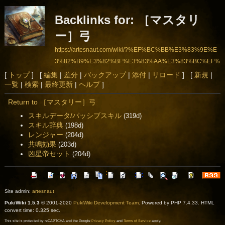
Backlinks for: ［マスタリ
ー］弓
https://artesnaut.com/wiki/?%EF%BC%BB%E3%83%9E%E
3%82%B9%E3%82%BF%E3%83%AA%E3%83%BC%EF%
BC%BD%E5%BC%93
[
トップ
] [
編集
|
差分
|
バックアップ
|
添付
|
リロード
] [
新規
|
一覧
|
検索
|
最終更新
|
ヘルプ
]
Return to ［マスタリー］弓
スキルデータ/パッシブスキル
(319d)
スキル辞典
(198d)
レンジャー
(204d)
共鳴効果
(203d)
凶星帝セット
(204d)
Site admin:
artesnaut
PukiWiki 1.5.3
© 2001-2020
PukiWiki Development Team
. Powered by PHP 7.4.33. HTML
convert time: 0.325 sec.
This site is protected by reCAPTCHA and the Google
Privacy Policy
and
Terms of Service
apply.