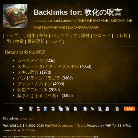
Backlinks for: 軟化の呪言
https://artesnaut.com/wiki/?%E8%BB%9F%E5%8C%96%E
3%81%AE%E5%91%AA%E8%A8%80
[
トップ
] [
編集
|
差分
|
バックアップ
|
添付
|
リロード
] [
新規
|
一覧
|
検索
|
最終更新
|
ヘルプ
]
Return to 軟化の呪言
カースメイジ
(203d)
スキルデータ/アクティブスキル
(405d)
スキル辞典
(197d)
パンドラマンドラゴラ
(346d)
ファントムペイン
(409d)
凶星帝アルコル
(203d)
赦されざる者（召喚）
(340d)
Site admin:
artesnaut
PukiWiki 1.5.3
© 2001-2020
PukiWiki Development Team
. Powered by PHP 7.4.33. HTML
convert time: 0.005 sec.
This site is protected by reCAPTCHA and the Google
Privacy Policy
and
Terms of Service
apply.