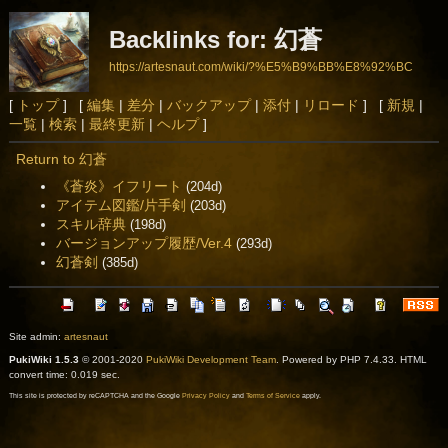
Backlinks for: 幻蒼
https://artesnaut.com/wiki/?%E5%B9%BB%E8%92%BC
[
トップ
] [
編集
|
差分
|
バックアップ
|
添付
|
リロード
] [
新規
|
一覧
|
検索
|
最終更新
|
ヘルプ
]
Return to 幻蒼
《蒼炎》イフリート
(204d)
アイテム図鑑/片手剣
(203d)
スキル辞典
(198d)
バージョンアップ履歴/Ver.4
(293d)
幻蒼剣
(385d)
Site admin:
artesnaut
PukiWiki 1.5.3
© 2001-2020
PukiWiki Development Team
. Powered by PHP 7.4.33. HTML
convert time: 0.019 sec.
This site is protected by reCAPTCHA and the Google
Privacy Policy
and
Terms of Service
apply.