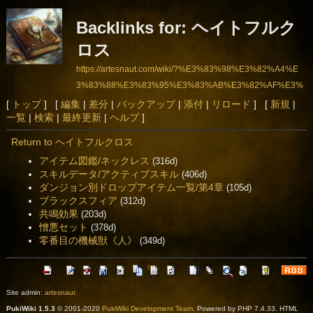
Backlinks for: ヘイトフルク
ロス
https://artesnaut.com/wiki/?%E3%83%98%E3%82%A4%E
3%83%88%E3%83%95%E3%83%AB%E3%82%AF%E3%
83%AD%E3%82%B9
[
トップ
] [
編集
|
差分
|
バックアップ
|
添付
|
リロード
] [
新規
|
一覧
|
検索
|
最終更新
|
ヘルプ
]
Return to ヘイトフルクロス
アイテム図鑑/ネックレス
(316d)
スキルデータ/アクティブスキル
(406d)
ダンジョン別ドロップアイテム一覧/第4章
(105d)
ブラックスフィア
(312d)
共鳴効果
(203d)
憎悪セット
(378d)
零番目の機械獣《人》
(349d)
Site admin:
artesnaut
PukiWiki 1.5.3
© 2001-2020
PukiWiki Development Team
. Powered by PHP 7.4.33. HTML