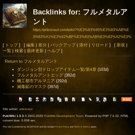
Backlinks for: フルメタルア
ント
https://artesnaut.com/wiki/?%E3%83%95%E3%83%AB%E
3%83%A1%E3%82%BF%E3%83%AB%E3%82%A2%E3%
83%B3%E3%83%88
[
トップ
] [
編集
|
差分
|
バックアップ
|
添付
|
リロード
] [
新規
|
一覧
|
検索
|
最終更新
|
ヘルプ
]
Return to フルメタルアント
ダンジョン別ドロップアイテム一覧/第4章
(103d)
フルメタルアントエッグ
(382d)
機工都市アルマニア
(292d)
滅毒鉱のマスク
(397d)
Site admin:
artesnaut
PukiWiki 1.5.3
© 2001-2020
PukiWiki Development Team
. Powered by PHP 7.4.33. HTML
convert time: 0.008 sec.
This site is protected by reCAPTCHA and the Google
Privacy Policy
and
Terms of Service
apply.