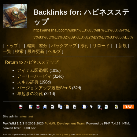
Backlinks for: ハピネスステ
ップ
https://artesnaut.com/wiki/?%E3%83%8F%E3%83%94%E
3%83%8D%E3%82%B9%E3%82%B9%E3%83%86%E3%
83%83%E3%83%97
[
トップ
] [
編集
|
差分
|
バックアップ
|
添付
|
リロード
] [
新規
|
一覧
|
検索
|
最終更新
|
ヘルプ
]
Return to ハピネスステップ
アイテム図鑑/脚
(101d)
アーリーハーピィ
(314d)
スキル辞典
(198d)
バージョンアップ履歴/Ver.5
(32d)
早起きの羽靴
(321d)
Site admin:
artesnaut
PukiWiki 1.5.3
© 2001-2020
PukiWiki Development Team
. Powered by PHP 7.4.33. HTML
convert time: 0.008 sec.
This site is protected by reCAPTCHA and the Google
Privacy Policy
and
Terms of Service
apply.