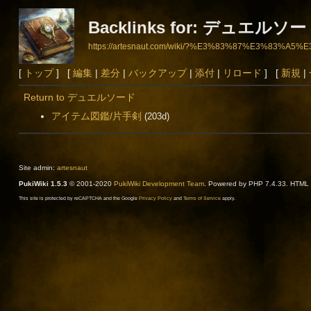
Backlinks for: デュエルソ
https://artesnaut.com/wiki/?%E3%83%87%E3%8
[
トップ
] [
編集
|
差分
|
バックアップ
|
添付
|
リロード
] [
新規
|
Return to デュエルソード
アイテム図鑑/片手剣
(203d)
Site admin:
artesnaut
PukiWiki 1.5.3
© 2001-2020
PukiWiki Development Team
. Powered by PHP 7.4.33. HTML c
This site is protected by reCAPTCHA and the Google
Privacy Policy
and
Terms of Service
apply.