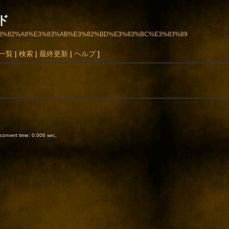
ード
3%A5%E3%82%A8%E3%83%AB%E3%82%BD%E3%83%BC%E3%83%89
一覧
|
検索
|
最終更新
|
ヘルプ
]
onvert time: 0.006 sec.