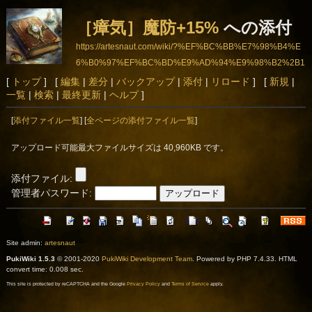
［瘴気］魔防+15%
への添付
https://artesnaut.com/wiki/?%EF%BC%BB%E7%98%B4%E
6%B0%97%EF%BC%BD%E9%AD%94%E9%98%B2%2B1
5%25
[
トップ
] [
編集
|
差分
|
バックアップ
|
添付
|
リロード
] [
新規
|
一覧
|
検索
|
最終更新
|
ヘルプ
]
[
添付ファイル一覧
] [
全ページの添付ファイル一覧
]
アップロード可能最大ファイルサイズは 40,960KB です。
添付ファイル:
管理者パスワード:
Site admin:
artesnaut
PukiWiki 1.5.3
© 2001-2020
PukiWiki Development Team
. Powered by PHP 7.4.33. HTML
convert time: 0.008 sec.
This site is protected by reCAPTCHA and the Google
Privacy Policy
and
Terms of Service
apply.