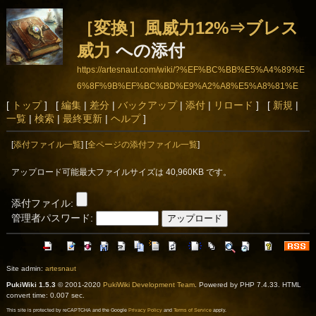
［変換］風威力12%⇒ブレス
威力
への添付
https://artesnaut.com/wiki/?%EF%BC%BB%E5%A4%89%E
6%8F%9B%EF%BC%BD%E9%A2%A8%E5%A8%81%E
5%8A%9B12%25%E2%87%92%E3%83%96%E3%83%A
[
トップ
] [
編集
|
差分
|
バックアップ
|
添付
|
リロード
] [
新規
|
一覧
|
検索
|
最終更新
|
ヘルプ
]
C%E3%82%B9%E5%A8%81%E5%8A%9B
[
添付ファイル一覧
] [
全ページの添付ファイル一覧
]
アップロード可能最大ファイルサイズは 40,960KB です。
添付ファイル:
管理者パスワード:
Site admin:
artesnaut
PukiWiki 1.5.3
© 2001-2020
PukiWiki Development Team
. Powered by PHP 7.4.33. HTML
convert time: 0.007 sec.
This site is protected by reCAPTCHA and the Google
Privacy Policy
and
Terms of Service
apply.