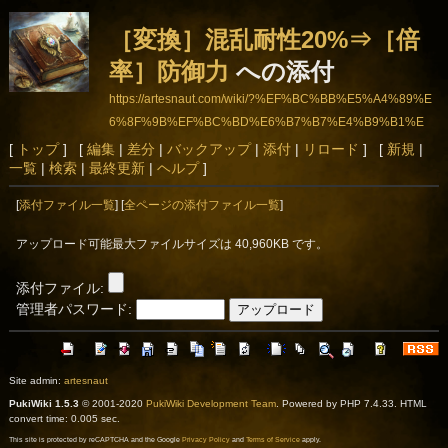
［変換］混乱耐性20%⇒［倍
率］防御力
への添付
https://artesnaut.com/wiki/?%EF%BC%BB%E5%A4%89%E
6%8F%9B%EF%BC%BD%E6%B7%B7%E4%B9%B1%E
8%80%90%E6%80%A720%25%E2%87%92%EF%BC%B
[
トップ
] [
編集
|
差分
|
バックアップ
|
添付
|
リロード
] [
新規
|
一覧
|
検索
|
最終更新
|
ヘルプ
]
B%E5%80%8D%E7%8E%87%EF%BC%BD%E9%98%B
2%E5%BE%A1%E5%8A%9B
[
添付ファイル一覧
] [
全ページの添付ファイル一覧
]
アップロード可能最大ファイルサイズは 40,960KB です。
添付ファイル:
管理者パスワード:
Site admin:
artesnaut
PukiWiki 1.5.3
© 2001-2020
PukiWiki Development Team
. Powered by PHP 7.4.33. HTML
convert time: 0.005 sec.
This site is protected by reCAPTCHA and the Google
Privacy Policy
and
Terms of Service
apply.