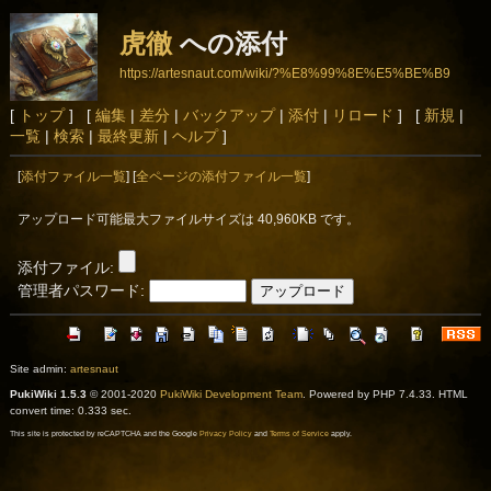
虎徹
への添付
https://artesnaut.com/wiki/?%E8%99%8E%E5%BE%B9
[
トップ
] [
編集
|
差分
|
バックアップ
|
添付
|
リロード
] [
新規
|
一覧
|
検索
|
最終更新
|
ヘルプ
]
[
添付ファイル一覧
] [
全ページの添付ファイル一覧
]
アップロード可能最大ファイルサイズは 40,960KB です。
添付ファイル:
管理者パスワード:
Site admin:
artesnaut
PukiWiki 1.5.3
© 2001-2020
PukiWiki Development Team
. Powered by PHP 7.4.33. HTML
convert time: 0.333 sec.
This site is protected by reCAPTCHA and the Google
Privacy Policy
and
Terms of Service
apply.