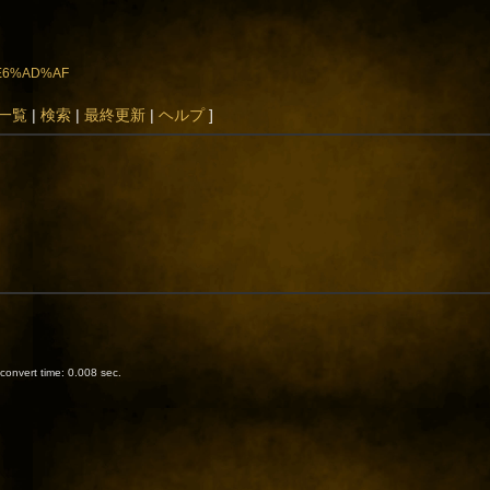
E%E6%AD%AF
一覧
|
検索
|
最終更新
|
ヘルプ
]
onvert time: 0.008 sec.