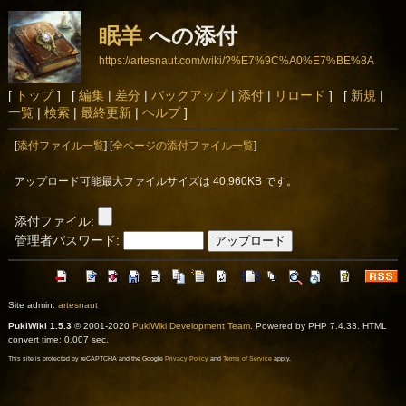
眠羊
への添付
https://artesnaut.com/wiki/?%E7%9C%A0%E7%BE%8A
[
トップ
] [
編集
|
差分
|
バックアップ
|
添付
|
リロード
] [
新規
|
一覧
|
検索
|
最終更新
|
ヘルプ
]
[
添付ファイル一覧
] [
全ページの添付ファイル一覧
]
アップロード可能最大ファイルサイズは 40,960KB です。
添付ファイル:
管理者パスワード:
Site admin:
artesnaut
PukiWiki 1.5.3
© 2001-2020
PukiWiki Development Team
. Powered by PHP 7.4.33. HTML
convert time: 0.007 sec.
This site is protected by reCAPTCHA and the Google
Privacy Policy
and
Terms of Service
apply.