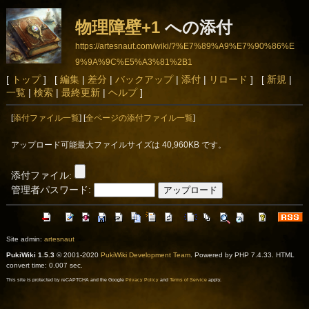
物理障壁+1
への添付
https://artesnaut.com/wiki/?%E7%89%A9%E7%90%86%E
9%9A%9C%E5%A3%81%2B1
[
トップ
] [
編集
|
差分
|
バックアップ
|
添付
|
リロード
] [
新規
|
一覧
|
検索
|
最終更新
|
ヘルプ
]
[
添付ファイル一覧
] [
全ページの添付ファイル一覧
]
アップロード可能最大ファイルサイズは 40,960KB です。
添付ファイル:
管理者パスワード:
Site admin:
artesnaut
PukiWiki 1.5.3
© 2001-2020
PukiWiki Development Team
. Powered by PHP 7.4.33. HTML
convert time: 0.007 sec.
This site is protected by reCAPTCHA and the Google
Privacy Policy
and
Terms of Service
apply.