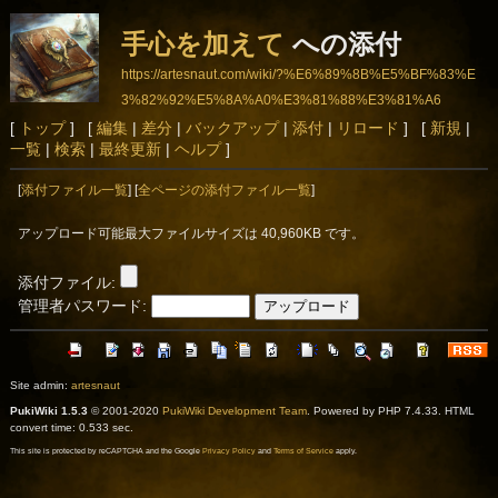
手心を加えて
への添付
https://artesnaut.com/wiki/?%E6%89%8B%E5%BF%83%E
3%82%92%E5%8A%A0%E3%81%88%E3%81%A6
[
トップ
] [
編集
|
差分
|
バックアップ
|
添付
|
リロード
] [
新規
|
一覧
|
検索
|
最終更新
|
ヘルプ
]
[
添付ファイル一覧
] [
全ページの添付ファイル一覧
]
アップロード可能最大ファイルサイズは 40,960KB です。
添付ファイル:
管理者パスワード:
Site admin:
artesnaut
PukiWiki 1.5.3
© 2001-2020
PukiWiki Development Team
. Powered by PHP 7.4.33. HTML
convert time: 0.533 sec.
This site is protected by reCAPTCHA and the Google
Privacy Policy
and
Terms of Service
apply.