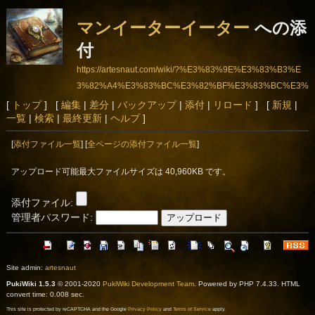
マンイーターイーター
への添
付
https://artesnaut.com/wiki/?%E3%83%9E%E3%83%B3%E
3%82%A4%E3%83%BC%E3%82%BF%E3%83%BC%E3%
82%A4%E3%83%BC%E3%82%BF%E3%83%BC
[
トップ
] [
編集
|
差分
|
バックアップ
|
添付
|
リロード
] [
新規
|
一覧
|
検索
|
最終更新
|
ヘルプ
]
[
添付ファイル一覧
] [
全ページの添付ファイル一覧
]
アップロード可能最大ファイルサイズは 40,960KB です。
添付ファイル:
管理者パスワード:
Site admin:
artesnaut
PukiWiki 1.5.3
© 2001-2020
PukiWiki Development Team
. Powered by PHP 7.4.33. HTML
convert time: 0.008 sec.
This site is protected by reCAPTCHA and the Google
Privacy Policy
and
Terms of Service
apply.