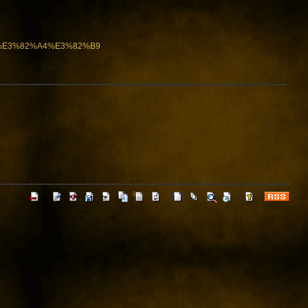
7%E3%82%A4%E3%82%B9