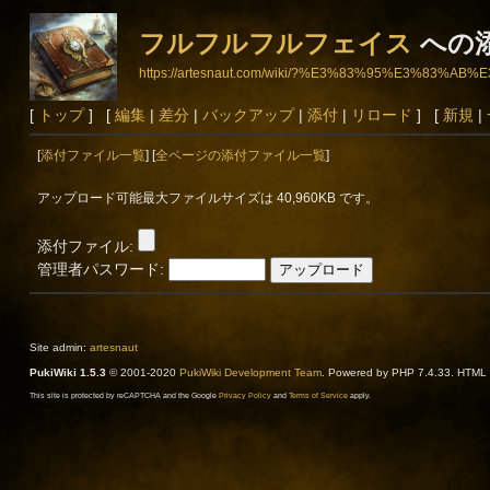
フルフルフルフェイス
への
https://artesnaut.com/wiki/?%E3%83%95%E3%
[
トップ
] [
編集
|
差分
|
バックアップ
|
添付
|
リロード
] [
新規
|
[
添付ファイル一覧
] [
全ページの添付ファイル一覧
]
アップロード可能最大ファイルサイズは 40,960KB です。
添付ファイル:
管理者パスワード:
Site admin:
artesnaut
PukiWiki 1.5.3
© 2001-2020
PukiWiki Development Team
. Powered by PHP 7.4.33. HTML c
This site is protected by reCAPTCHA and the Google
Privacy Policy
and
Terms of Service
apply.