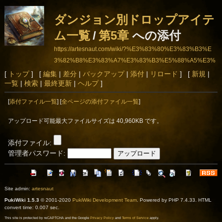
ダンジョン別ドロップアイテ
ム一覧
/
第5章
への添付
https://artesnaut.com/wiki/?%E3%83%80%E3%83%B3%E
3%82%B8%E3%83%A7%E3%83%B3%E5%88%A5%E3%
83%89%E3%83%AD%E3%83%83%E3%83%97%E3%8
[
トップ
] [
編集
|
差分
|
バックアップ
|
添付
|
リロード
] [
新規
|
一覧
|
検索
|
最終更新
|
ヘルプ
]
2%A2%E3%82%A4%E3%83%86%E3%83%A0%E4%B8%
80%E8%A6%A7/%E7%AC%AC5%E7%AB%A0
[
添付ファイル一覧
] [
全ページの添付ファイル一覧
]
アップロード可能最大ファイルサイズは 40,960KB です。
添付ファイル:
管理者パスワード:
Site admin:
artesnaut
PukiWiki 1.5.3
© 2001-2020
PukiWiki Development Team
. Powered by PHP 7.4.33. HTML
convert time: 0.007 sec.
This site is protected by reCAPTCHA and the Google
Privacy Policy
and
Terms of Service
apply.