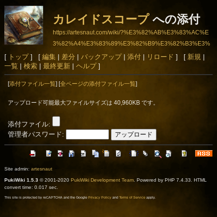
カレイドスコープ
への添付
https://artesnaut.com/wiki/?%E3%82%AB%E3%83%AC%E
3%82%A4%E3%83%89%E3%82%B9%E3%82%B3%E3%
83%BC%E3%83%97
[
トップ
] [
編集
|
差分
|
バックアップ
|
添付
|
リロード
] [
新規
|
一覧
|
検索
|
最終更新
|
ヘルプ
]
[
添付ファイル一覧
] [
全ページの添付ファイル一覧
]
アップロード可能最大ファイルサイズは 40,960KB です。
添付ファイル:
管理者パスワード:
Site admin:
artesnaut
PukiWiki 1.5.3
© 2001-2020
PukiWiki Development Team
. Powered by PHP 7.4.33. HTML
convert time: 0.017 sec.
This site is protected by reCAPTCHA and the Google
Privacy Policy
and
Terms of Service
apply.