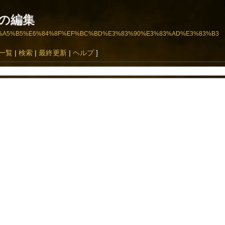
の編集
C%BB%E6%A5%B5%E6%84%8F%EF%BC%BD%E3%83%90%E3%83%AD%E3%83%B3
一覧
|
検索
|
最終更新
|
ヘルプ
]