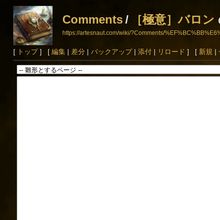
Comments
/
［極意］バロン
https://artesnaut.com/wiki/?Comments/%EF%B
[
トップ
] [
編集
|
差分
|
バックアップ
|
添付
|
リロード
] [
新規
|