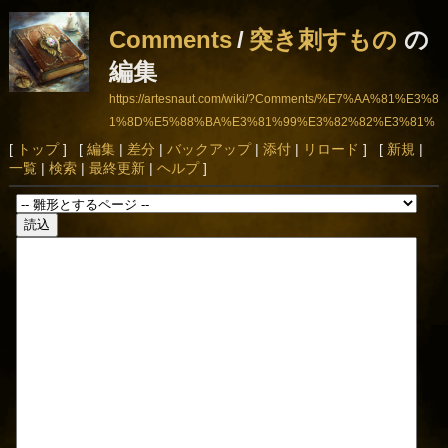
Comments
/
突き刺すもの
の
編集
https://artesnaut.com/wiki/?Comments/%E7%AA%81%E3%8
1%8D%E5%88%BA%E3%81%99%E3%82%82%E3%81%
AE
[
トップ
] [
編集
|
差分
|
バックアップ
|
添付
|
リロード
] [
新規
|
一覧
|
検索
|
最終更新
|
ヘルプ
]